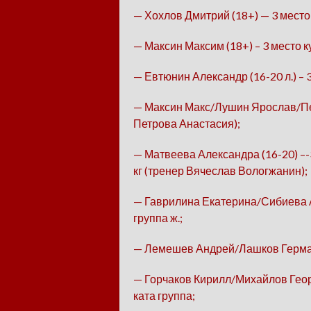
— Хохлов Дмитрий (18+) — 3 место 
— Максин Максим (18+) – 3 место к
— Евтюнин Александр (16-20 л.) – 
— Максин Макс/Лушин Ярослав/Пет
Петрова Анастасия);
— Матвеева Александра (16-20) –-3 
кг (тренер Вячеслав Вологжанин);
— Гаврилина Екатерина/Сибиева 
группа ж.;
— Лемешев Андрей/Лашков Герман/
— Горчаков Кирилл/Михайлов Георг
ката группа;