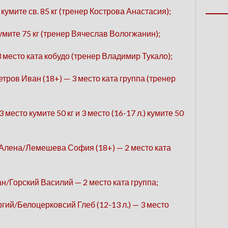
кумите св. 85 кг (тренер Кострова Анастасия);
умите 75 кг (тренер Вячеслав Вологжанин);
3 место ката кобудо (тренер Владимир Тукало);
ров Иван (18+) — 3 место ката группа (тренер
место кумите 50 кг и 3 место (16-17 л.) кумите 50
Алена/Лемешева София (18+) — 2 место ката
Горский Василий — 2 место ката группа;
ий/Белоцерковсий Глеб (12-13 л.) — 3 место