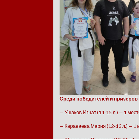
Среди победителей и призеров 
— Ушаков Игнат (14-15 л.) — 1 мес
— Караваева Мария (12-13 л.) — 1 