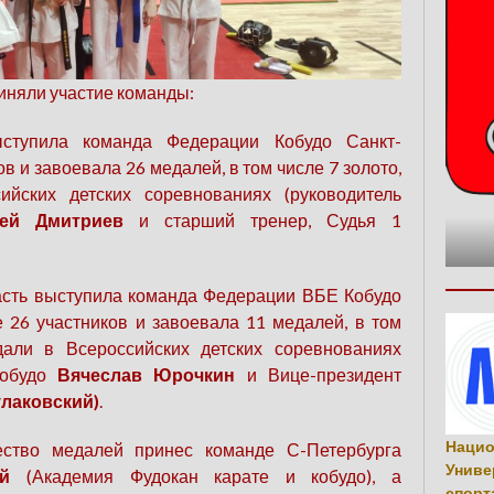
иняли участие команды:
ступила команда Федерации Кобудо Санкт-
в и завоевала 26 медалей, в том числе 7 золото,
йских детских соревнованиях (руководитель
гей Дмитриев
и старший тренер, Судья 1
асть выступила команда Федерации ВБЕ Кобудо
е 26 участников и завоевала 11 медалей, в том
дали в Всероссийских детских соревнованиях
кобудо
Вячеслав Юрочкин
и Вице-президент
лаковский)
.
Нацио
о медалей принес команде С-Петербурга
Униве
й
(Академия Фудокан карате и кобудо), а
спорт