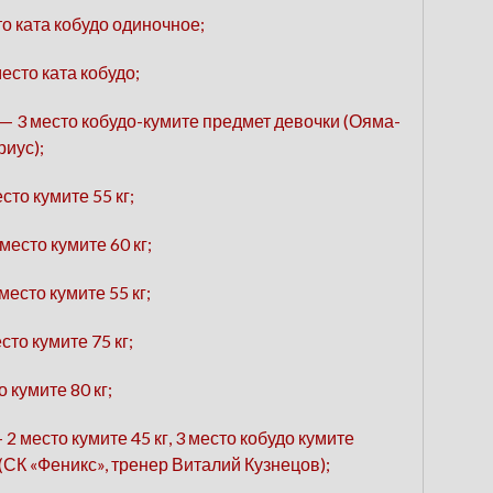
то ката кобудо одиночное;
есто ката кобудо;
— 3 место кобудо-кумите предмет девочки (Ояма-
риус);
сто кумите 55 кг;
место кумите 60 кг;
место кумите 55 кг;
сто кумите 75 кг;
 кумите 80 кг;
2 место кумите 45 кг, 3 место кобудо кумите
(СК «Феникс», тренер Виталий Кузнецов);