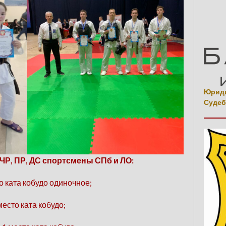
Юриди
Судеб
ЧР, ПР, ДС спортсмены СПб и ЛО:
то ката кобудо одиночное;
место ката кобудо;