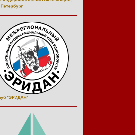
-Петербург
луб "ЭРИДАН"