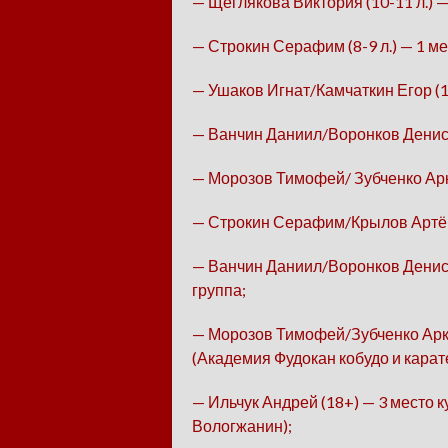
— Щеглякова Виктория (10-11 л.) —
— Строкин Серафим (8-9 л.) — 1 ме
— Ушаков Игнат/Камчаткин Егор (14
— Ванчин Даниил/Воронков Денис (1
— Морозов Тимофей/ Зубченко Аркад
— Строкин Серафим/Крылов Артём (
— Ванчин Даниил/Воронков Денис/С
группа;
— Морозов Тимофей/Зубченко Арк
(Академия Фудокан кобудо и карат
— Ильчук Андрей (18+) — 3 место к
Вологжанин);