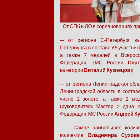
От СПб и ЛО в соревнованиях пр
— от региона С-Петербург вы
Петербурга в составе 65 участнико
а также 7 медалей в Всеросси
Федерации, ЗМС России
Сер
категории
Виталий Кузнецов
);
— от региона Ленинградская обл
Ленинградской области в состав
числе 2 золото, а также 2 ме
(руководитель Мастер 2 дана 
Федерации, МС России
Андрей Ку
Самое наибольшее количеств
коллектив
Владимира Сухове