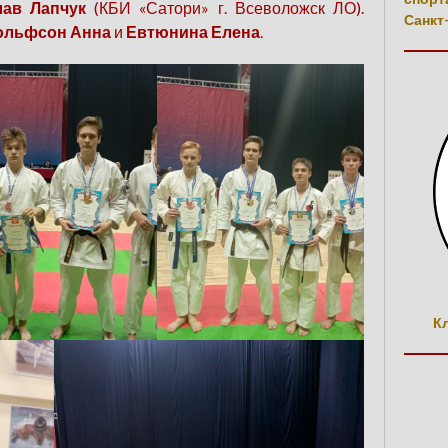
ав Лапчук
(КБИ «Сатори» г. Всеволожск ЛО).
Санкт
ольфсон Анна
и
Евтюнина Елена
.
К