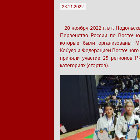
28.11.2022
28 ноября 2022 г. в г. Подольс
Первенство России по Восточно
которые были организованы М
Кобудо и Федерацией Восточного
приняли участие 25 регионов Р
категориях (стартов).