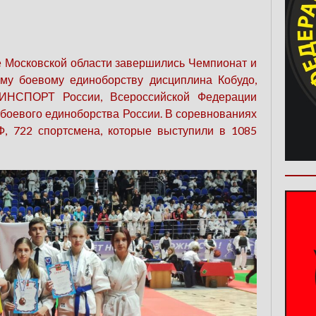
ке Московской области завершились Чемпионат и
му боевому единоборству дисциплина Кобудо,
ИНСПОРТ России, Всероссийской Федерации
 боевого единоборства России. В соревнованиях
Ф, 722 спортсмена, которые выступили в 1085