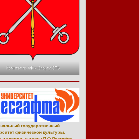
Комитет по ФК и Спорту СПб
нальный государственный
рситет физической культуры,
а и здоровья имени П.Ф.Лесгафта,