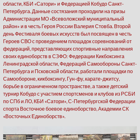
области, КБИ «Сатори» и Федерацией Кобудо Санкт-
Петербурга. Данные состязания проходили на призы
Администрации МО «Всеволожский муниципальный
район» и в честь Героя России Валерия Стовба. Второй
день Фестиваля боевых искусств был посвящен в честь
Героев СВО с проведением площадок соревнований от
федераций, представляющих спортивные направления
своих единоборств в СЗФО: Федерации Кикбоксинга
Ленинградской области, Федераций Самообороны Санкт-
Петербурга и Псковской области, работали площадки по
Самообороне, кикбоксингу, Гун-фу, карате-джитсу,
борьбе в ограниченном пространстве, а также детский
турнир Кобудо с участием спортсменов и клубов из РСБИ
по СПб и ЛО, КБИ «Сатори», С-Петербургской Федерации
спорта Восточное боевое единоборство, Академии СК
«Восточных Единоборств».