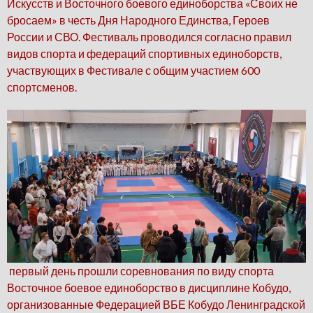
Искусств и Восточного боевого единоборства «Своих не
бросаем» в честь Дня Народного Единства, Героев
России и СВО. Фестиваль проводился согласно правил
видов спорта и федераций спортивных единоборств,
участвующих в Фестивале с общим участием 600
спортсменов.
первый день прошли соревнования по виду спорта
Восточное боевое единоборство в дисциплине Кобудо,
организованные Федерацией ВБЕ Кобудо Ленинградской