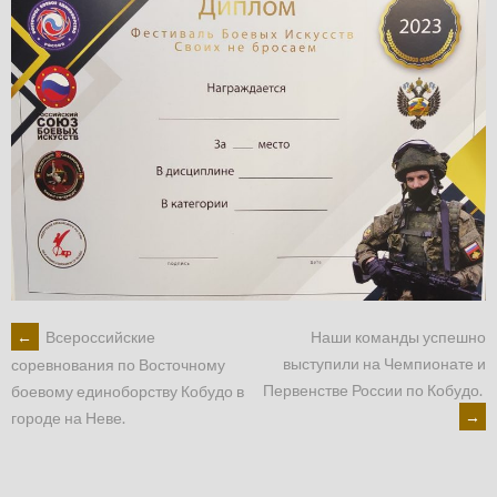
POST
←
Всероссийские
Наши команды успешно
выступили на Чемпионате и
соревнования по Восточному
Первенстве России по Кобудо.
боевому единоборству Кобудо в
NAVIGATION
→
городе на Неве.