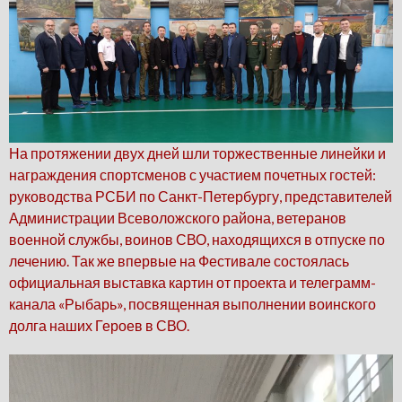
На протяжении двух дней шли торжественные линейки и
награждения спортсменов с участием почетных гостей:
руководства РСБИ по Санкт-Петербургу, представителей
Администрации Всеволожского района, ветеранов
военной службы, воинов СВО, находящихся в отпуске по
лечению. Так же впервые на Фестивале состоялась
официальная выставка картин от проекта и телеграмм-
канала «Рыбарь», посвященная выполнении воинского
долга наших Героев в СВО.